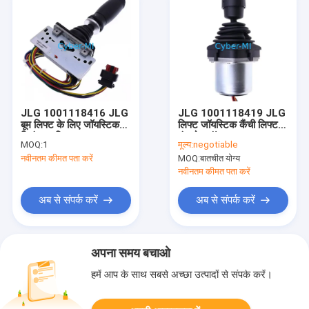
JLG 1001118416 JLG
JLG 1001118419 JLG
बूम लिफ्ट के लिए जॉयस्टिक
लिफ्ट जॉयस्टिक कैंची लिफ्ट
नियंत्रक विधानसभा
कंट्रोल बॉक्स ड्राइव
MOQ:
1
मूल्य:
negotiable
जॉयस्टिक नियंत्रक
नवीनतम कीमत पता करें
MOQ:
बातचीत योग्य
नवीनतम कीमत पता करें
अब से संपर्क करें
अब से संपर्क करें
अपना समय बचाओ
हमें आप के साथ सबसे अच्छा उत्पादों से संपर्क करें।