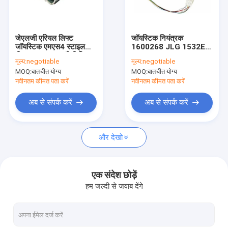
वीआर दिखाएँ
हमारे बारे में
जेएलजी एरियल लिफ्ट
जॉयस्टिक नियंत्रक
जॉयस्टिक एमएस4 स्टाइल
1600268 JLG 1532E2
फैक्टरी यात्रा
पीएन 1600287 कैंची लिफ्ट
1932E2 2032E2
मूल्य:
negotiable
मूल्य:
negotiable
जॉयस्टिक कंट्रोलर
2632E2 2646E2
MOQ:
बातचीत योग्य
MOQ:
बातचीत योग्य
3246E2 कैंची लिफ्ट के लिए
गुणवत्ता नियंत्रण
नवीनतम कीमत पता करें
नवीनतम कीमत पता करें
हमसे संपर्क करें
अब से संपर्क करें
अब से संपर्क करें
समाचार
और देखो
सभी मामलों
एक संदेश छोड़ें
हम जल्दी से जवाब देंगे
जिन्न कैंची लिफ्ट पार्ट्स
JLG कैंची लिफ्ट पार्ट्स